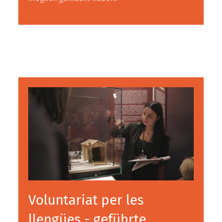
Voluntariat per les
llengües - geführte