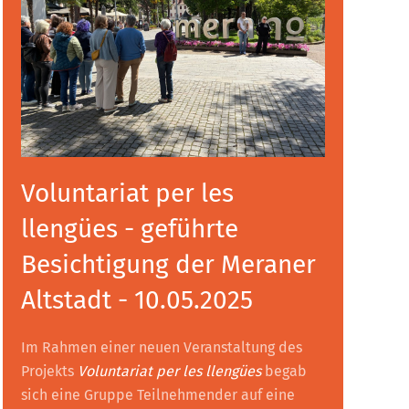
Voluntariat per les
llengües - geführte
Besichtigung der Meraner
Altstadt - 10.05.2025
Im Rahmen einer neuen Veranstaltung des
Projekts
Voluntariat per les llengües
begab
sich eine Gruppe Teilnehmender auf eine