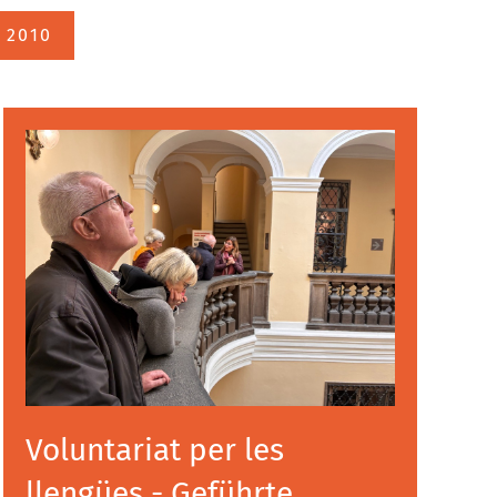
2010
Voluntariat per les
llengües - Geführte