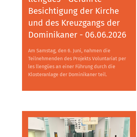
Besichtigung der Kirche
und des Kreuzgangs der
Dominikaner - 06.06.2026
Am Samstag, den 6. Juni, nahmen die
Teilnehmenden des Projekts Voluntariat per
les llengües an einer Führung durch die
Klosteranlage der Dominikaner teil.