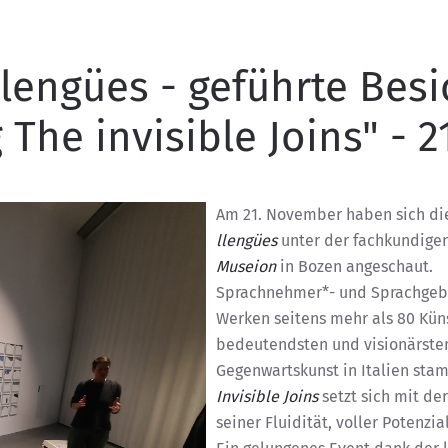
 llengües - geführte Bes
he invisible Joins" - 21
Am 21. November haben sich di
llengües
unter der fachkundigen
Museion
in Bozen angeschaut.
Sprachnehmer*- und Sprachgebe
Werken seitens mehr als 80 Küns
bedeutendsten und visionärste
Gegenwartskunst in Italien st
Invisible Joins
setzt sich mit de
seiner Fluidität, voller Potenz