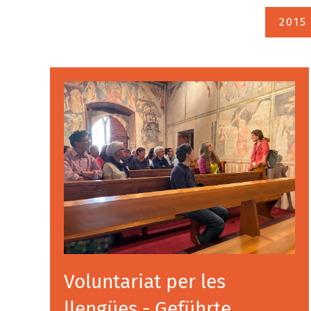
2015
Voluntariat per les
llengües - Geführte