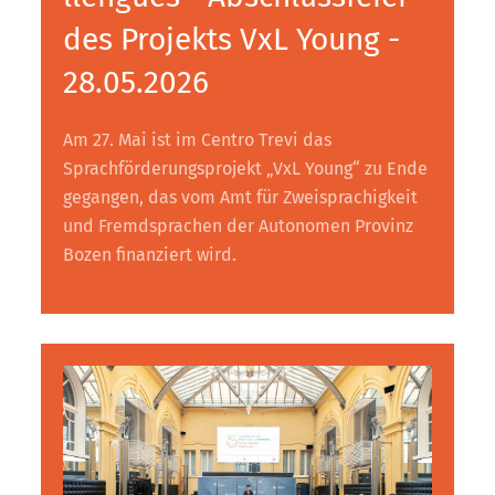
des Projekts VxL Young -
28.05.2026
Am 27. Mai ist im Centro Trevi das
Sprachförderungsprojekt „VxL Young“ zu Ende
gegangen, das vom Amt für Zweisprachigkeit
und Fremdsprachen der Autonomen Provinz
Bozen finanziert wird.