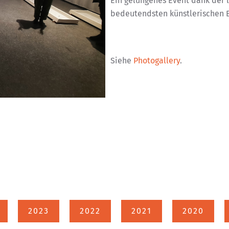
Ein gelungenes Event dank der 
bedeutendsten künstlerischen E
Siehe
Photogallery
.
2023
2022
2021
2020