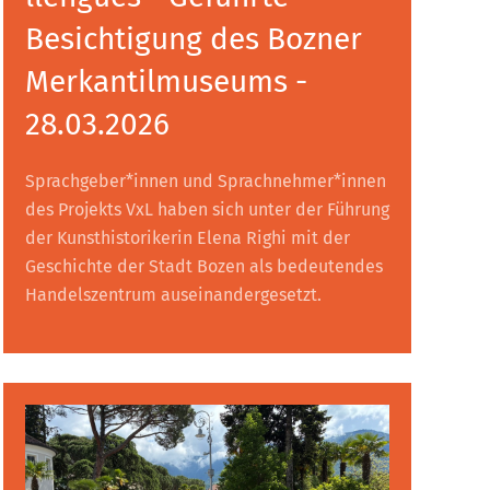
Besichtigung des Bozner
Merkantilmuseums -
28.03.2026
Sprachgeber*innen und Sprachnehmer*innen
des Projekts VxL haben sich unter der Führung
der Kunsthistorikerin Elena Righi mit der
Geschichte der Stadt Bozen als bedeutendes
Handelszentrum auseinandergesetzt.