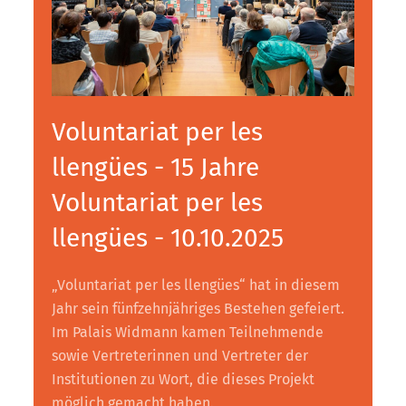
Voluntariat per les
llengües - 15 Jahre
Voluntariat per les
llengües - 10.10.2025
„Voluntariat per les llengües“ hat in diesem
Jahr sein fünfzehnjähriges Bestehen gefeiert.
Im Palais Widmann kamen Teilnehmende
sowie Vertreterinnen und Vertreter der
Institutionen zu Wort, die dieses Projekt
möglich gemacht haben.