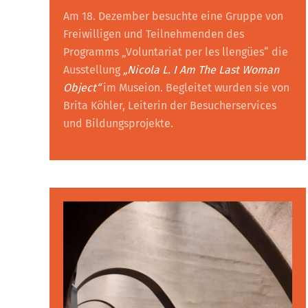
Am 18. Dezember besuchte eine Gruppe von
Freiwilligen und Teilnehmenden des
Programms „Voluntariat per les llengües“ die
Ausstellung
„Nicola L. I Am The Last Woman
Object“
im Museion. Begleitet wurden sie von
Brita Köhler, Leiterin der Besucherservices
und Bildungsprojekte.