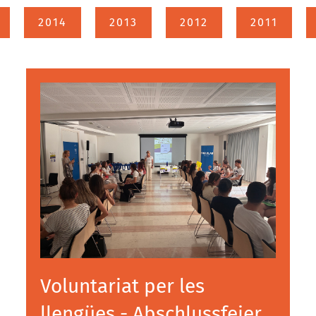
2014
2013
2012
2011
Voluntariat per les
llengües - Abschlussfeier