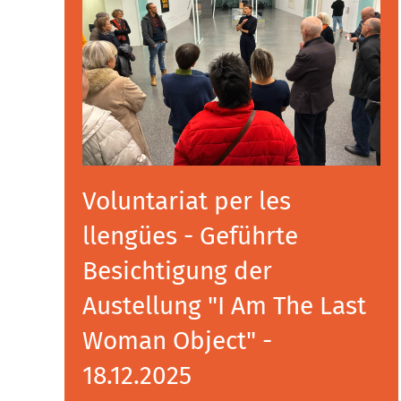
Voluntariat per les
llengües - Geführte
Besichtigung der
Austellung "I Am The Last
Woman Object" -
18.12.2025