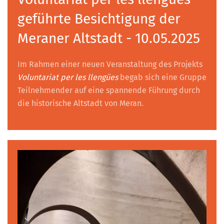
geführte Besichtigung der
Meraner Altstadt - 10.05.2025
Im Rahmen einer neuen Veranstaltung des Projekts
Voluntariat per les llengües
begab sich eine Gruppe
Teilnehmender auf eine spannende Führung durch
die historische Altstadt von Meran.