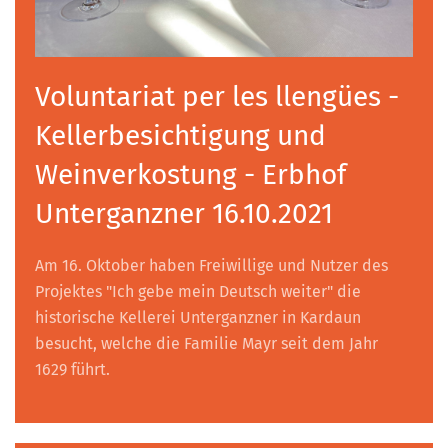
Voluntariat per les llengües -
Kellerbesichtigung und
Weinverkostung - Erbhof
Unterganzner 16.10.2021
Am 16. Oktober haben Freiwillige und Nutzer des
Projektes "Ich gebe mein Deutsch weiter" die
historische Kellerei Unterganzner in Kardaun
besucht, welche die Familie Mayr seit dem Jahr
1629 führt.