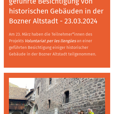
geführte Besichtigung von
historischen Gebäuden in der
Bozner Altstadt - 23.03.2024
Am 23. März haben die Teilnehmer*innen des
Projekts
Voluntariat per les llengües
an einer
geführten Besichtigung einiger historischer
Gebäude in der Bozner Altstadt teilgenommen.