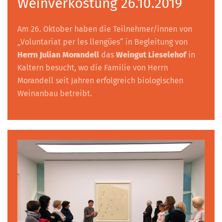
Weinverkostung 26.10.2019
Am 26. Oktober haben die Teilnehmer/innen von
„Voluntariat per les llengües“ in Begleitung von
Herrn Julian Morandell
das
Weingut Lieselehof
in
Kaltern besucht, wo die Familie von Herrn
Morandell seit Jahren erfolgreich biologischen
Weinanbau betreibt.