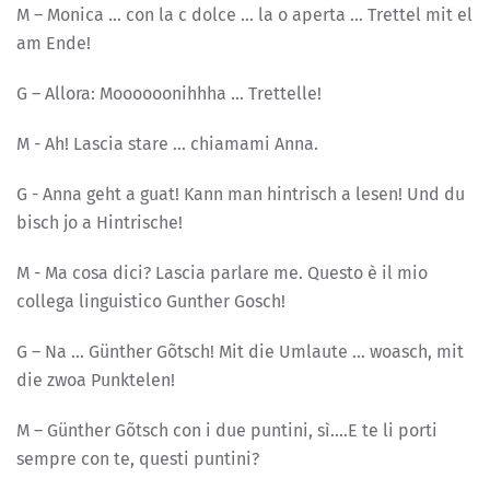
M – Monica … con la c dolce … la o aperta … Trettel mit el
am Ende!
G – Allora: Moooooonihhha … Trettelle!
M - Ah! Lascia stare … chiamami Anna.
G - Anna geht a guat! Kann man hintrisch a lesen! Und du
bisch jo a Hintrische!
M - Ma cosa dici? Lascia parlare me. Questo è il mio
collega linguistico Gunther Gosch!
G – Na … Günther Gõtsch! Mit die Umlaute … woasch, mit
die zwoa Punktelen!
M – Günther Gõtsch con i due puntini, sì….E te li porti
sempre con te, questi puntini?