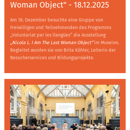
Woman Object" - 18.12.2025
Am 18. Dezember besuchte eine Gruppe von
Freiwilligen und Teilnehmenden des Programms
„Voluntariat per les llengües“ die Ausstellung
„Nicola L. I Am The Last Woman Object“
im Museion.
Begleitet wurden sie von Brita Köhler, Leiterin der
Besucherservices und Bildungsprojekte.