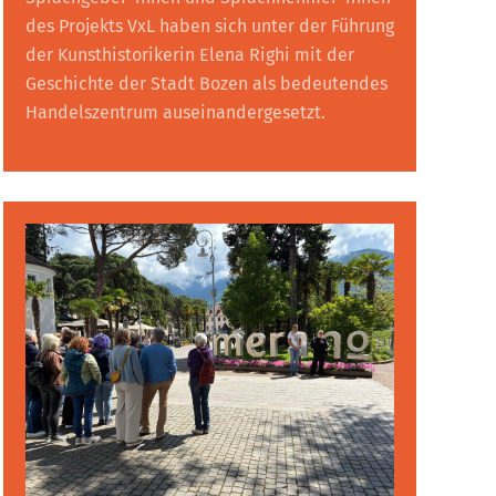
des Projekts VxL haben sich unter der Führung
der Kunsthistorikerin Elena Righi mit der
Geschichte der Stadt Bozen als bedeutendes
Handelszentrum auseinandergesetzt.