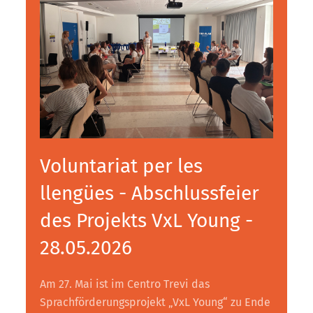
Voluntariat per les
llengües - Abschlussfeier
des Projekts VxL Young -
28.05.2026
Am 27. Mai ist im Centro Trevi das
Sprachförderungsprojekt „VxL Young“ zu Ende