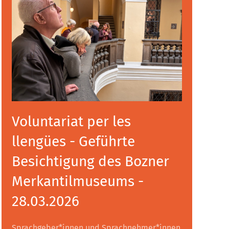
Voluntariat per les
llengües - Geführte
Besichtigung des Bozner
Merkantilmuseums -
28.03.2026
Sprachgeber*innen und Sprachnehmer*innen