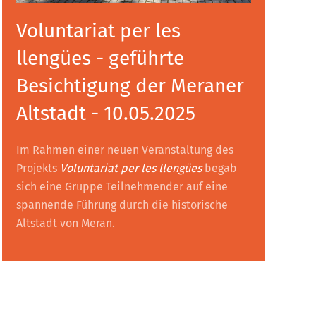
Voluntariat per les
llengües - geführte
Besichtigung der Meraner
Altstadt - 10.05.2025
Im Rahmen einer neuen Veranstaltung des
Projekts
Voluntariat per les llengües
begab
sich eine Gruppe Teilnehmender auf eine
spannende Führung durch die historische
Altstadt von Meran.