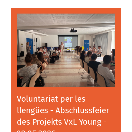
Voluntariat per les
llengües - Abschlussfeier
des Projekts VxL Young -