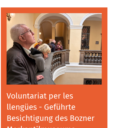
Voluntariat per les
llengües - Geführte
Besichtigung des Bozner