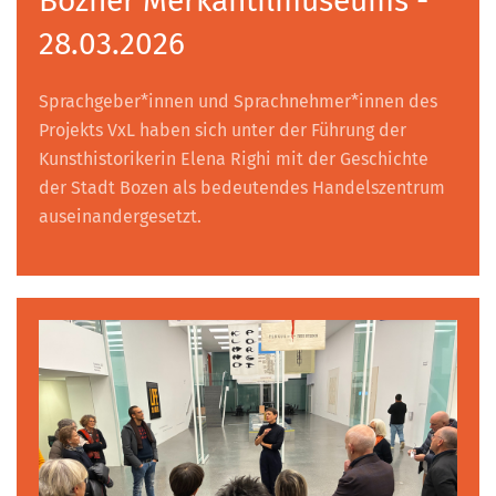
Bozner Merkantilmuseums -
28.03.2026
Sprachgeber*innen und Sprachnehmer*innen des
Projekts VxL haben sich unter der Führung der
Kunsthistorikerin Elena Righi mit der Geschichte
der Stadt Bozen als bedeutendes Handelszentrum
auseinandergesetzt.