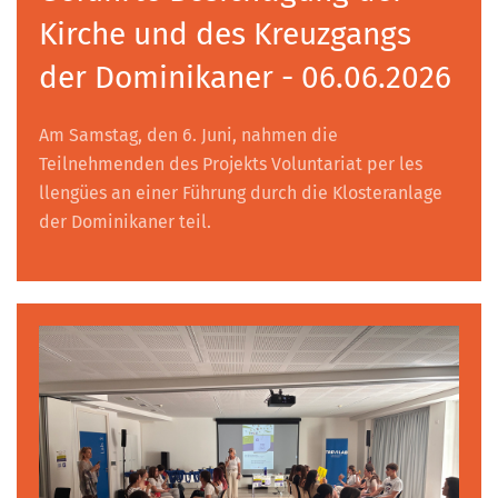
Kirche und des Kreuzgangs
der Dominikaner - 06.06.2026
Am Samstag, den 6. Juni, nahmen die
Teilnehmenden des Projekts Voluntariat per les
llengües an einer Führung durch die Klosteranlage
der Dominikaner teil.