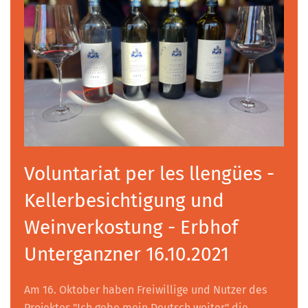
Voluntariat per les llengües -
Kellerbesichtigung und
Weinverkostung - Erbhof
Unterganzner 16.10.2021
Am 16. Oktober haben Freiwillige und Nutzer des
Projektes "Ich gebe mein Deutsch weiter" die