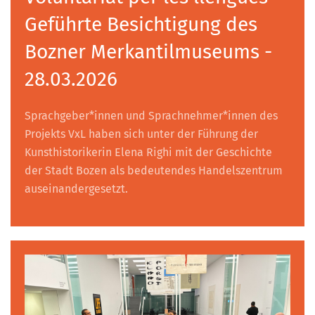
Geführte Besichtigung des
Bozner Merkantilmuseums -
28.03.2026
Sprachgeber*innen und Sprachnehmer*innen des
Projekts VxL haben sich unter der Führung der
Kunsthistorikerin Elena Righi mit der Geschichte
der Stadt Bozen als bedeutendes Handelszentrum
auseinandergesetzt.