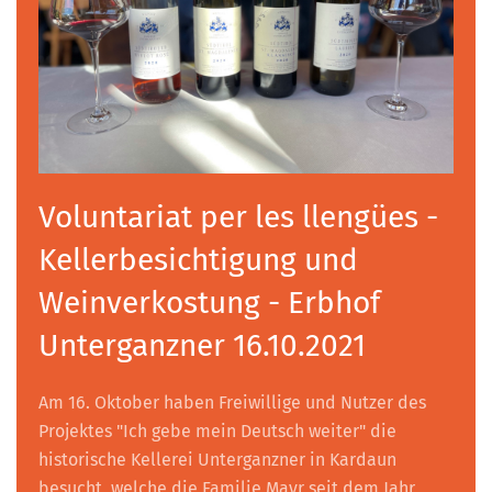
Voluntariat per les llengües -
Kellerbesichtigung und
Weinverkostung - Erbhof
Unterganzner 16.10.2021
Am 16. Oktober haben Freiwillige und Nutzer des
Projektes "Ich gebe mein Deutsch weiter" die
historische Kellerei Unterganzner in Kardaun
besucht, welche die Familie Mayr seit dem Jahr