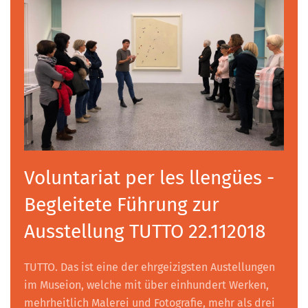
Voluntariat per les llengües -
Begleitete Führung zur
Ausstellung TUTTO 22.112018
TUTTO. Das ist eine der ehrgeizigsten Austellungen
im Museion, welche mit über einhundert Werken,
mehrheitlich Malerei und Fotografie, mehr als drei