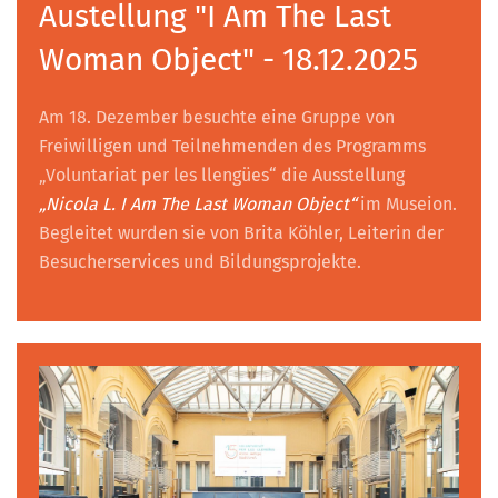
Austellung "I Am The Last
Woman Object" - 18.12.2025
Am 18. Dezember besuchte eine Gruppe von
Freiwilligen und Teilnehmenden des Programms
„Voluntariat per les llengües“ die Ausstellung
„Nicola L. I Am The Last Woman Object“
im Museion.
Begleitet wurden sie von Brita Köhler, Leiterin der
Besucherservices und Bildungsprojekte.