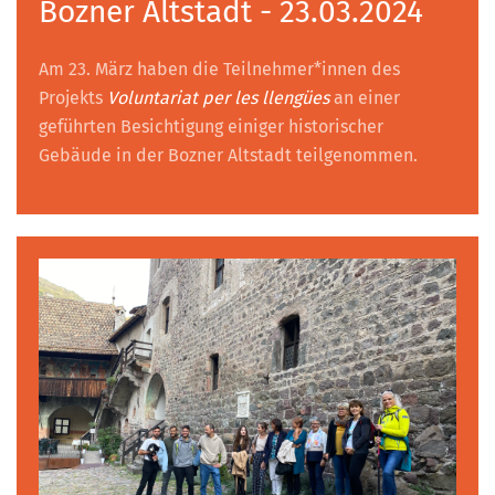
Bozner Altstadt - 23.03.2024
Am 23. März haben die Teilnehmer*innen des
Projekts
Voluntariat per les llengües
an einer
geführten Besichtigung einiger historischer
Gebäude in der Bozner Altstadt teilgenommen.