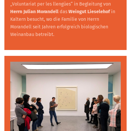
„Voluntariat per les llengües“ in Begleitung von
Herrn Julian Morandell
das
Weingut Lieselehof
in
Kaltern besucht, wo die Familie von Herrn
Morandell seit Jahren erfolgreich biologischen
Weinanbau betreibt.