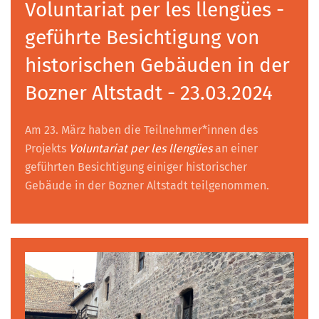
Voluntariat per les llengües -
geführte Besichtigung von
historischen Gebäuden in der
Bozner Altstadt - 23.03.2024
Am 23. März haben die Teilnehmer*innen des
Projekts
Voluntariat per les llengües
an einer
geführten Besichtigung einiger historischer
Gebäude in der Bozner Altstadt teilgenommen.