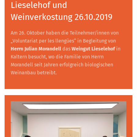
Lieselehof und
Weinverkostung 26.10.2019
Am 26. Oktober haben die Teilnehmer/innen von
„Voluntariat per les llengües“ in Begleitung von
Herrn Julian Morandell
das
Weingut Lieselehof
in
Kaltern besucht, wo die Familie von Herrn
Morandell seit Jahren erfolgreich biologischen
Weinanbau betreibt.