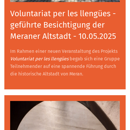
Voluntariat per les llengües -
geführte Besichtigung der
Meraner Altstadt - 10.05.2025
Im Rahmen einer neuen Veranstaltung des Projekts
Voluntariat per les llengües
begab sich eine Gruppe
Teilnehmender auf eine spannende Führung durch
die historische Altstadt von Meran.