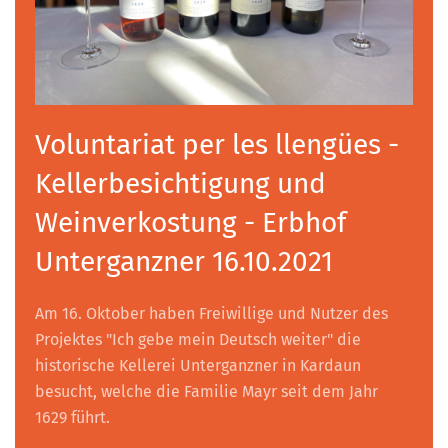
Voluntariat per les llengües -
Kellerbesichtigung und
Weinverkostung - Erbhof
Unterganzner 16.10.2021
Am 16. Oktober haben Freiwillige und Nutzer des
Projektes "Ich gebe mein Deutsch weiter" die
historische Kellerei Unterganzner in Kardaun
besucht, welche die Familie Mayr seit dem Jahr
1629 führt.