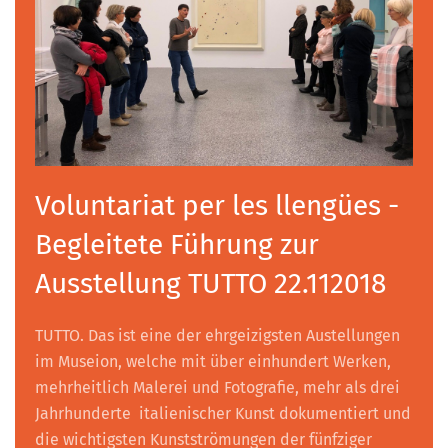
Voluntariat per les llengües -
Begleitete Führung zur
Ausstellung TUTTO 22.112018
TUTTO. Das ist eine der ehrgeizigsten Austellungen
im Museion, welche mit über einhundert Werken,
mehrheitlich Malerei und Fotografie, mehr als drei
Jahrhunderte italienischer Kunst dokumentiert und
die wichtigsten Kunstströmungen der fünfziger