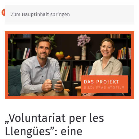
IT
DE
Zum Hauptinhalt springen
DAS PROJEKT
BILD: FRABIATOFILM
„Voluntariat per les
Llengües”: eine