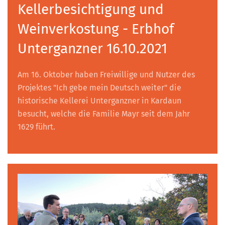
Kellerbesichtigung und
Weinverkostung - Erbhof
Unterganzner 16.10.2021
Am 16. Oktober haben Freiwillige und Nutzer des
Projektes "Ich gebe mein Deutsch weiter" die
historische Kellerei Unterganzner in Kardaun
besucht, welche die Familie Mayr seit dem Jahr
1629 führt.