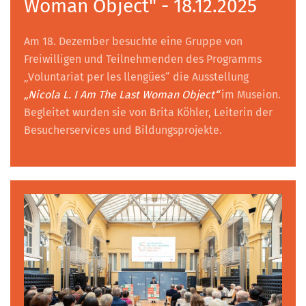
Woman Object" - 18.12.2025
Am 18. Dezember besuchte eine Gruppe von
Freiwilligen und Teilnehmenden des Programms
„Voluntariat per les llengües“ die Ausstellung
„Nicola L. I Am The Last Woman Object“
im Museion.
Begleitet wurden sie von Brita Köhler, Leiterin der
Besucherservices und Bildungsprojekte.