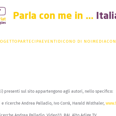
ROGETTO
PARTECIPA
EVENTI
DICONO DI NOI
MEDIA
CON
i) presenti sul sito appartengono agli autori, nello specifico:
 e ricerche Andrea Palladio, Ivo Corrà, Harald Wisthaler,
www.
ricerche Andrea Palladio, Video33, RAI, Alto Adige TV