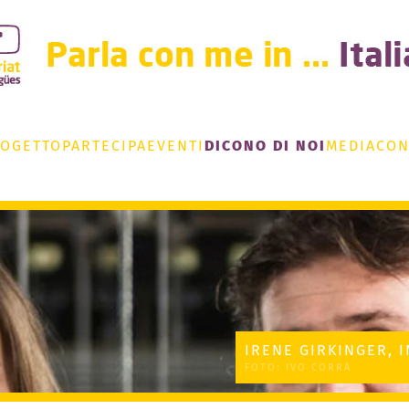
ROGETTO
PARTECIPA
EVENTI
DICONO DI NOI
MEDIA
CON
IRENE GIRKINGER, 
FOTO: IVO CORRÀ